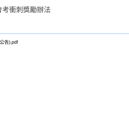
會考衝刺獎勵辦法
).pdf