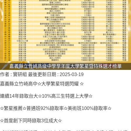
嘉義縣立竹崎高級中學學年度大學繁星暨特殊選才榜單
作者 :
實研組
最後更新日期 :
2025-03-19
嘉義縣立竹崎高中✫大學繁星特選閃耀 ✫
連續14年錄取台大✫10%高三生特選上大學✫
✫繁星推薦✫普通班92%錄取率✫美術班100%錄取率✫
✫首度創下同時錄取3位成大✫