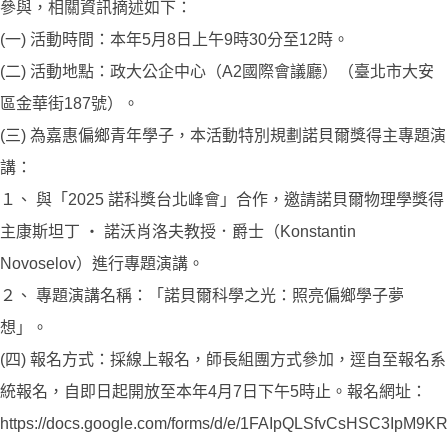
參與，相關資訊摘述如下：
(一) 活動時間：本年5月8日上午9時30分至12時。
(二) 活動地點：政大公企中心（A2國際會議廳）（臺北市大安
區金華街187號）。
(三) 為嘉惠偏鄉青年學子，本活動特別規劃諾貝爾獎得主專題演
講：
１、 與「2025 諾科獎台北峰會」合作，邀請諾貝爾物理學獎得
主康斯坦丁 ‧ 諾沃肖洛夫教授．爵士（Konstantin
Novoselov）進行專題演講。
２、 專題演講名稱：「諾貝爾科學之光：照亮偏鄉學子夢
想」。
(四) 報名方式：採線上報名，師長組團方式參加，逕自至報名系
統報名，自即日起開放至本年4月7日下午5時止。報名網址：
https://docs.google.com/forms/d/e/1FAIpQLSfvCsHSC3IpM