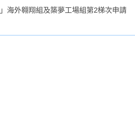
畫」海外翱翔組及築夢工場組第2梯次申請