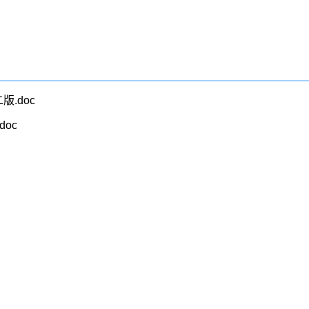
.doc
oc