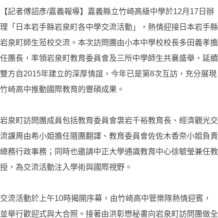
【記者傅詔彥/嘉義報導】嘉義縣立竹崎高級中學於12月17日辦
理「日本岩手縣岩泉町各中學交流活動」，熱情迎接日本岩手縣
岩泉町師生蒞校交流。本次訪問團由小本中學校校長多田義孝擔
任團長，率領岩泉町教育委員會及三所中學師生共襄盛舉，延續
雙方自2015年建立的深厚情誼，今年已是第8次互訪，充分展現
竹崎高中推動國際教育的豐碩成果。
岩泉町訪問團成員包括教育委員會袰岩千裕教育長、經濟觀光交
流課周由希小姐擔任隨團翻譯、教育委員會佐佐木香奈小姐負責
總務行政事務；同時也邀請中正大學通識教育中心徐毓瑩兼任教
授，為交流活動注入學術與國際視野。
交流活動於上午10時揭開序幕，由竹崎高中管樂隊熱情迎賓，
並舉行歡迎式與大合照。接著由洪彰懋秘書向岩泉町訪問團做全