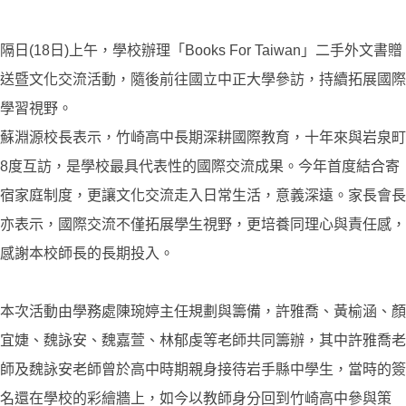
隔日(18日)上午，學校辦理「Books For Taiwan」二手外文書贈
送暨文化交流活動，隨後前往國立中正大學參訪，持續拓展國際
學習視野。
蘇淵源校長表示，竹崎高中長期深耕國際教育，十年來與岩泉町
8度互訪，是學校最具代表性的國際交流成果。今年首度結合寄
宿家庭制度，更讓文化交流走入日常生活，意義深遠。家長會長
亦表示，國際交流不僅拓展學生視野，更培養同理心與責任感，
感謝本校師長的長期投入。
本次活動由學務處陳琬婷主任規劃與籌備，許雅喬、黃榆涵、顏
宜婕、魏詠安、魏嘉萱、林郁虔等老師共同籌辦，其中許雅喬老
師及魏詠安老師曾於高中時期親身接待岩手縣中學生，當時的簽
名還在學校的彩繪牆上，如今以教師身分回到竹崎高中參與策