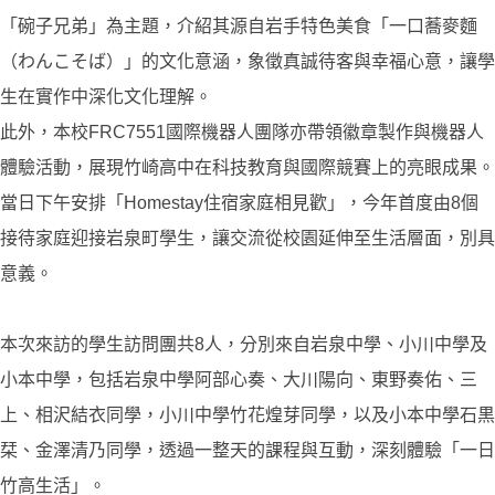
「碗子兄弟」為主題，介紹其源自岩手特色美食「一口蕎麥麵
（わんこそば）」的文化意涵，象徵真誠待客與幸福心意，讓學
生在實作中深化文化理解。
此外，本校FRC7551國際機器人團隊亦帶領徽章製作與機器人
體驗活動，展現竹崎高中在科技教育與國際競賽上的亮眼成果。
當日下午安排「Homestay住宿家庭相見歡」，今年首度由8個
接待家庭迎接岩泉町學生，讓交流從校園延伸至生活層面，別具
意義。
本次來訪的學生訪問團共8人，分別來自岩泉中學、小川中學及
小本中學，包括岩泉中學阿部心奏、大川陽向、東野奏佑、三
上、相沢結衣同學，小川中學竹花煌芽同學，以及小本中學石黒
栞、金澤清乃同學，透過一整天的課程與互動，深刻體驗「一日
竹高生活」。