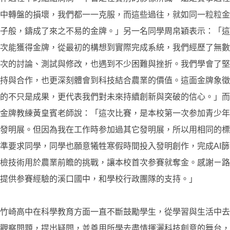
中轉盤的損壞，我們都一一克服，而這些過往，就如同一粒粒金
子般，鑄成了來之不易的金牌。」另一名同學周帛穎表示：「這
次能獲得金牌，從最初的構想到實際完成系統，我們經歷了無數
次的討論、測試與修改，也遇到不少困難與挫折。我們學會了堅
持與合作，也更深刻體會到科技結合農業的價值。這面金牌象徵
的不只是成果，更代表我們對未來持續創新與突破的信心。」而
金牌教練黃皇賓老師說：「這次比賽，是本校第一次参加青少年
發明展。但因為我在工作時参加過其它發明展，所以用相同的標
準要求同學，同學也願意犧牲寒假時間投入發明創作，完成AI篩
檢技術用於農業前瞻的挑戰，讓本校首次参賽就奪金。感謝ㄧ路
提供参賽經驗的溪口國中，和學校行政團隊的支持。」
竹崎高中在科學教育方面一直不斷鼓勵學生，從學習與生活中去
觀察問題，提出疑問，並善用所學去盡情揮灑科技創意的舞台，