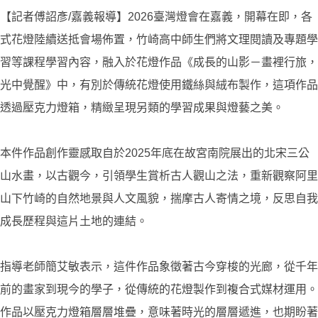
【記者傅詔彥/嘉義報導】2026臺灣燈會在嘉義，開幕在即，各
式花燈陸續送抵會場佈置，竹崎高中師生們將文理閱讀及專題學
習等課程學習內容，融入於花燈作品《成長的山影－畫裡行旅，
光中覺醒》中，有別於傳統花燈使用鐵絲與絨布製作，這項作品
透過壓克力燈箱，精緻呈現另類的學習成果與燈藝之美。
本件作品創作靈感取自於2025年底在故宮南院展出的北宋三公
山水畫，以古觀今，引領學生賞析古人觀山之法，重新觀察阿里
山下竹崎的自然地景與人文風貌，揣摩古人寄情之境，反思自我
成長歷程與這片土地的連結。
指導老師簡艾敏表示，這件作品象徵著古今穿梭的光廊，從千年
前的畫家到現今的學子，從傳統的花燈製作到複合式媒材運用。
作品以壓克力燈箱層層堆疊，意味著時光的層層遞進，也期盼著