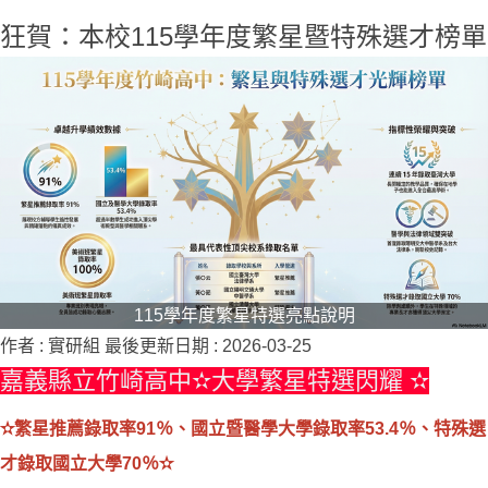
狂賀：本校115學年度繁星暨特殊選才榜單
115學年度繁星特選亮點說明
作者 :
實研組
最後更新日期 :
2026-03-25
嘉義縣立竹崎高中✫大學繁星特選閃耀 ✫
✫繁星推薦錄取率91％、國立暨醫學大學錄取率53.4％、特殊選
才錄取國立大學70％✫