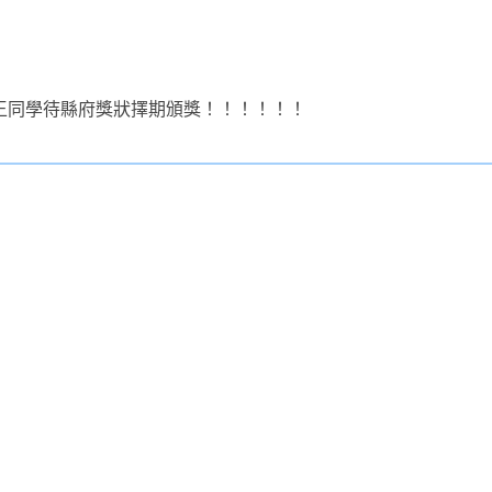
、王同學待縣府獎狀擇期頒獎！！！！！！