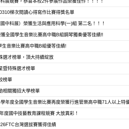
中科展競賽，恭喜本校2件參展作品榮獲佳作！！！！
50310梯次閱讀心得寫作比賽得獎名單
國中科展）榮獲生活與應用科學(一)組 第二名！！！
榮獲全國學生音樂比賽高中職B組鋼琴獨奏優等佳績!!
學生音樂比賽高中職B組優等佳績!
特殊選才榜單，頂大持續綻放
繁星暨特殊選才榜單
校榜單
運動相關獨招大學榜單
14學年度全國學生音樂比賽再度榮獲行進管樂高中職71人以上特
學年度國中技藝教育課程競賽 大放異彩！
026FTC台灣選拔賽獲得佳績