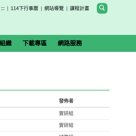
:::
114下行事曆
網站導覽
課程計畫
組織
下載專區
網路服務
發佈者
實研組
實研組