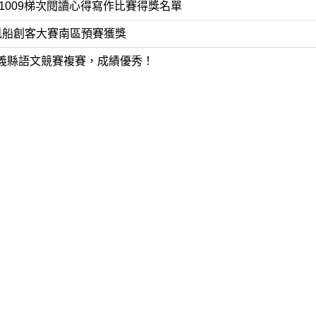
41009梯次閱讀心得寫作比賽得獎名單
控帆船創客大賽南區預賽獲獎
嘉義縣語文競賽複賽，成績優秀！
意實作競賽獲獎
知識競賽得獎名單
參加嘉義縣「114年度生命教育議題融入教學教案設計與示例甄
個人申請榜單
2024年(第五屆)科學與科普專業英文能力全國賽」獲教師組科普競
參加中正大學人工智慧使用者經驗高中邀請賽獲得佳作!
 4 年度「國中小學推動閱讀成果學生才藝競賽」榮獲佳績!!
-科學愛(Ai)閱讀 2025 閱讀科學找樂子活動獲獎名單
國一英語歌曲合唱比賽獲獎班級