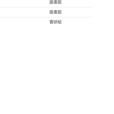
圖書館
圖書館
實研組
設備組
衛生組
選活動」榮獲佳作！
輔導組
實研組
賽化學-金腦獎!
設備組
設備組
圖書館
圖書館
教學組