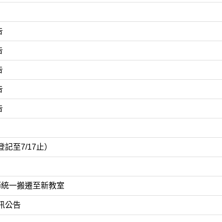
告
告
告
告
告
記至7/17止）
6節統一搬遷至新教室
訊公告