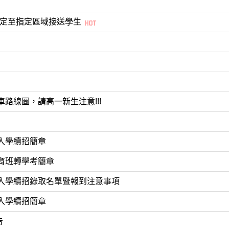
規定至指定區域接送學生
路線圖，請高一新生注意!!!
入學續招簡章
育班轉學考簡章
選入學續招錄取名單暨報到注意事項
入學續招簡章
告