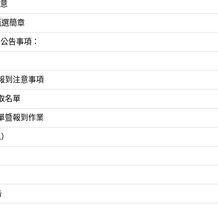
注意
甄選簡章
班課公告事項：
報到注意事項
取名單
單暨報到作業
訊）
告