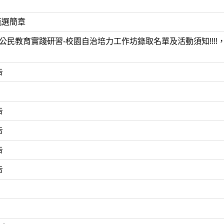
甄選簡章
公民教育實踐研習-校園自治培力工作坊錄取名單及活動須知!!!!
告
告
告
告
告