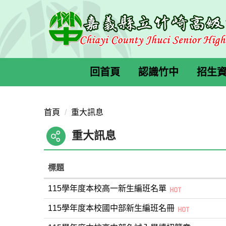
跳
到
主
要
內
容
回首頁
認識竹中
招生
區
首頁
重大訊息
重大訊息
標題
115學年度本校高一新生編班名單
115學年度本校國中部新生編班名冊