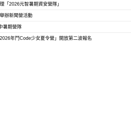
理「2026元智暑期資安營隊」
舉辦新聞營活動
高中暑期營隊
026年鬥Code少女夏令營」開放第二波報名
濟慈善事業基金會舉辦2026年「覺湛舞台－人生設計高中營」台
會辦理第五屆青年哲學體驗營
系辦理「2026高速計算人工智慧夏令營」
工程學系舉辦「未來醫學工程師挑戰 營」
6夏令營-AI人工智慧營」
 「暑期營隊-總共104天的暑假幼 到來」宣傳活動資訊
清華梅貽琦文化營：AI與文學創作」活 動資訊