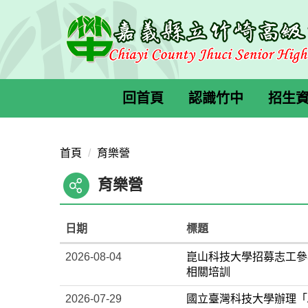
跳
到
主
要
內
容
回首頁
認識竹中
招生
區
首頁
育樂營
育樂營
日期
標題
2026-08-04
崑山科技大學招募志工參
相關培訓
2026-07-29
國立臺灣科技大學辦理「