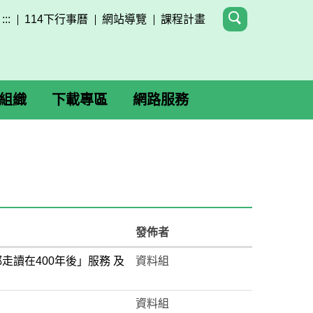
:::
114下行事曆
網站導覽
課程計畫
組織
下載專區
網路服務
發佈者
讀在400年後」服務 及
資料組
資料組