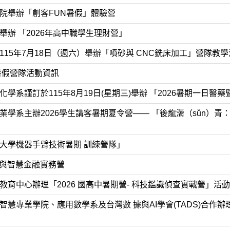
院舉辦「創客FUN暑假」體驗營
辦 「2026年高中職學生理財營」
15年7月18日（週六）舉辦「噴砂與 CNC銑床加工」營隊教學
暑假營隊活動資訊
學系謹訂於115年8月19日(星期三)舉辦 「2026暑期一日醫
業學系主辦2026學生講客暑期夏令營—— 「後龍漘（sǔn）青
大學機器手臂技術暑期 訓練營隊」
用與智慧金融實務營
育中心辦理「2026 國高中暑期營- 科技鑑識偵查實戰營」活動
慧專業學院、應用數學系及台灣數 據與AI學會(TADS)合作