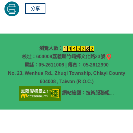
分享
瀏覽人數：
校址：604008嘉義縣竹崎鄉文化路23號
電話：05-2611006 | 傳真： 05-2612990
No. 23, Wenhua Rd., Zhuqi Township, Chiayi County
604008 , Taiwan (R.O.C.)
網站維護：技術服務組
:::