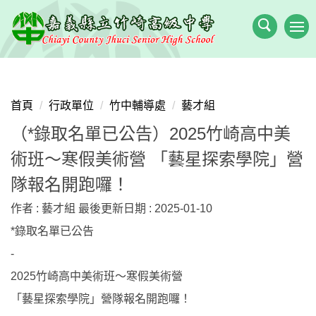
跳
到
主
要
內
容
首頁
行政單位
竹中輔導處
藝才組
區
（*錄取名單已公告）2025竹崎高中美
術班～寒假美術營 「藝星探索學院」營
隊報名開跑囉！
作者 :
藝才組
最後更新日期 :
2025-01-10
*錄取名單已公告
-
2025竹崎高中美術班～寒假美術營
「藝星探索學院」營隊報名開跑囉！