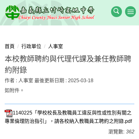
跳
到
主
要
內
容
首頁
行政單位
人事室
區
本校教師聘約與代理代課及兼任教師聘
約附錄
作者 :
人事室
最後更新日期 :
2025-03-18
如附件。
1140225「學校校長及教職員工違反與性或性別有關之
專業倫理防治指引」，請各校納入教職員工聘約之附錄.pdf
瀏覽數:
362