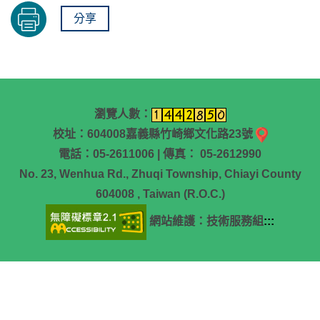
分享
瀏覽人數：
校址：604008嘉義縣竹崎鄉文化路23號
電話：05-2611006 | 傳真： 05-2612990
No. 23, Wenhua Rd., Zhuqi Township, Chiayi County
604008 , Taiwan (R.O.C.)
網站維護：技術服務組
:::