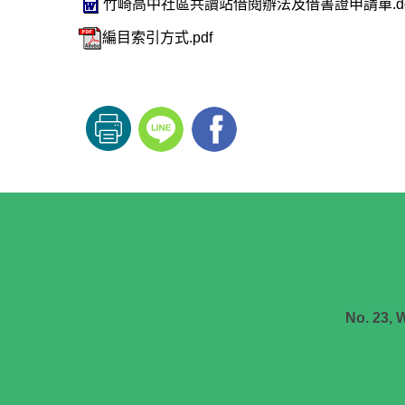
竹崎高中社區共讀站借閱辦法及借書證申請單.do
編目索引方式.pdf
No. 23, 