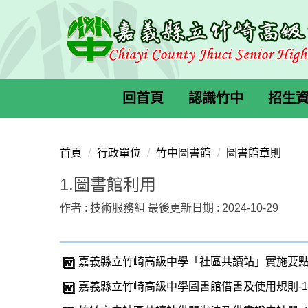
跳
到
主
要
內
容
回首頁
認識竹中
招生
區
首頁
行政單位
竹中圖書館
圖書館章則
1.圖書館利用
作者 :
技術服務組
最後更新日期 :
2024-10-29
嘉義縣立竹崎高級中學「社區共讀站」實施要點(公
嘉義縣立竹崎高級中學圖書館借書及使用規則-10