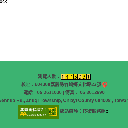
cx
瀏覽人數：
校址：604008嘉義縣竹崎鄉文化路23號
電話：05-2611006 | 傳真： 05-2612990
Wenhua Rd., Zhuqi Township, Chiayi County 604008 , Taiwan
網站維護：技術服務組
:::