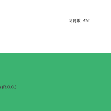
瀏覽數:
416
 (R.O.C.)