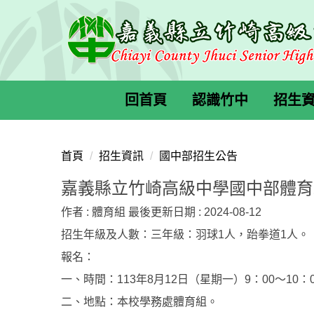
跳
到
主
要
內
容
回首頁
認識竹中
招生
區
首頁
招生資訊
國中部招生公告
嘉義縣立竹崎高級中學國中部體育
作者 :
體育組
最後更新日期 :
2024-08-12
招生年級及人數：三年級：羽球1人，跆拳道1人。
報名：
一、時間：113年8月12日（星期一）9：00〜10：
二、地點：本校學務處體育組。