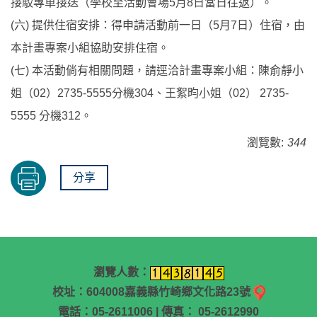
接駁專車接送（學校至活動會場5月8日當日往返）。
(六) 提供住宿安排：得申請活動前一日（5月7日）住宿，由
本計畫專案小組協助安排住宿。
(七) 本活動倘有相關問題，請逕洽計畫專案小組：陳俞靜小
姐（02）2735-5555分機304、王絮昀小姐（02） 2735-
5555 分機312。
瀏覽數:
344
分享
瀏覽人數：
校址：604008嘉義縣竹崎鄉文化路23號
電話：05-2611006 | 傳真： 05-2612990