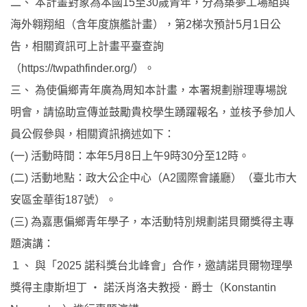
二、 本計畫對象為本國15至30歲青年，分為築夢工場組與
海外翱翔組（含年度旗艦計畫），第2梯次預計5月1日公
告，相關資訊可上計畫平臺查詢
（https://twpathfinder.org/）。
三、 為使偏鄉青年廣為周知本計畫，本署規劃辦理專場說
明會，請協助宣傳並鼓勵貴校學生踴躍報名，並核予參加人
員公假參與，相關資訊摘述如下：
(一) 活動時間：本年5月8日上午9時30分至12時。
(二) 活動地點：政大公企中心（A2國際會議廳）（臺北市大
安區金華街187號）。
(三) 為嘉惠偏鄉青年學子，本活動特別規劃諾貝爾獎得主專
題演講：
１、 與「2025 諾科獎台北峰會」合作，邀請諾貝爾物理學
獎得主康斯坦丁 ‧ 諾沃肖洛夫教授．爵士（Konstantin