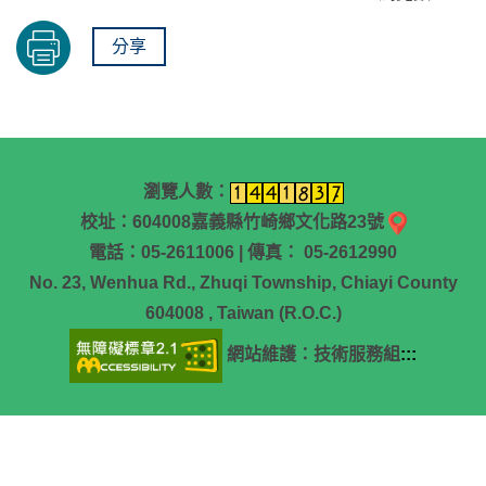
分享
瀏覽人數：
校址：604008嘉義縣竹崎鄉文化路23號
電話：05-2611006 | 傳真： 05-2612990
No. 23, Wenhua Rd., Zhuqi Township, Chiayi County
604008 , Taiwan (R.O.C.)
網站維護：技術服務組
:::