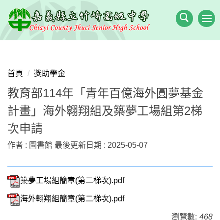
跳
到
主
要
內
容
首頁
獎助學金
區
教育部114年「青年百億海外圓夢基金
計畫」海外翱翔組及築夢工場組第2梯
次申請
作者 :
圖書館
最後更新日期 :
2025-05-07
築夢工場組簡章(第二梯次).pdf
海外翱翔組簡章(第二梯次).pdf
瀏覽數:
468