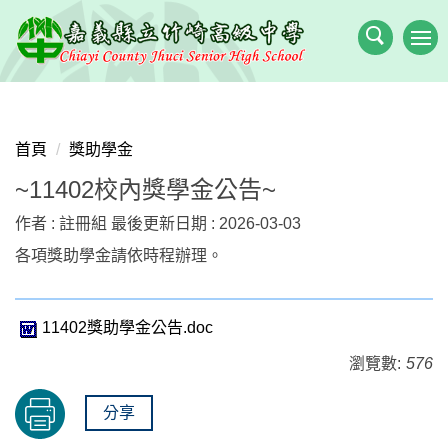
跳
到
主
要
內
容
首頁
獎助學金
區
~11402校內獎學金公告~
作者 :
註冊組
最後更新日期 :
2026-03-03
各項獎助學金請依時程辦理。
11402獎助學金公告.doc
瀏覽數:
576
分享