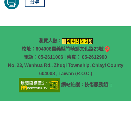
分享
瀏覽人數：
校址：604008嘉義縣竹崎鄉文化路23號
電話：05-2611006 | 傳真： 05-2612990
No. 23, Wenhua Rd., Zhuqi Township, Chiayi County
604008 , Taiwan (R.O.C.)
網站維護：技術服務組
:::