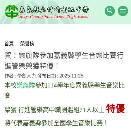
跳
到
主
要
內
容
首頁
榮譽榜
區
賀！樂旗隊參加嘉義縣學生音樂比賽行
進管樂榮獲特優！
作者 :
學創人力
發布日期 :
2025-11-25
本校
樂旗隊
參加114學年度嘉義縣學生音樂比
賽
特優
榮獲 行進管樂高中職團體組71人以上
將代表嘉義縣參加全國學生音樂比賽！