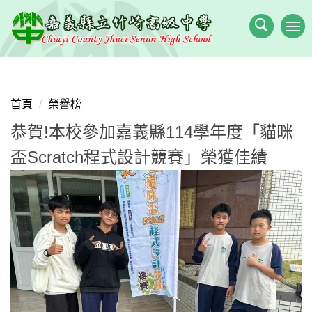
跳
到
主
要
內
容
首頁
榮譽榜
區
恭賀!本校參加嘉義縣114學年度「貓咪
盃Scratch程式設計競賽」榮獲佳績