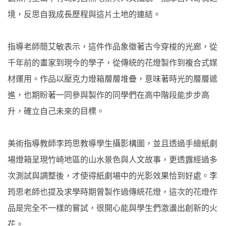
境，反思自我成長歷程與這片土地的連結。
指導老師簡艾敏表示，這件作品象徵著古今穿梭的光廊，從
千年前的畫家到現今的學子，從傳統的花燈製作到複合式媒
材運用。作品以壓克力燈箱層層堆疊，意味著時光的層層遞
進，也期盼著一同參與製作的同學們在高中階段能步步高
升，確立自己未來的目標。
美術指導教師李筠思教導學生攝影構圖，並且透過手繪紙劇
場燈箱呈現竹崎地區的山水景色與人文故事，更透露經過多
次測試與調整後，才使得紙劇場中的光影效果恰到好處。李
筠思老師也提及求學時期曾製作過傳統花燈，這次的花燈作
品是完全不一樣的嘗試，很開心能與學生們激盪出創新的火
花。