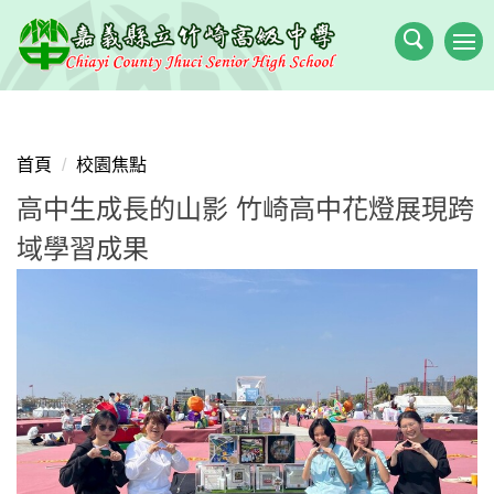
跳
到
主
要
內
容
首頁
校園焦點
區
高中生成長的山影 竹崎高中花燈展現跨
域學習成果