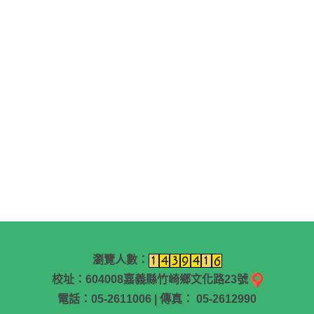
瀏覽人數：
校址：604008嘉義縣竹崎鄉文化路23號
電話：05-2611006 | 傳真： 05-2612990