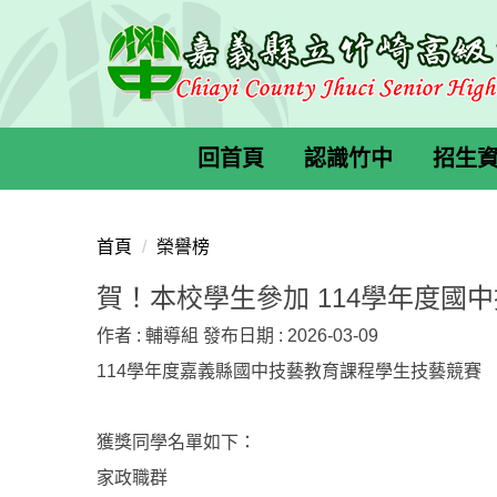
跳
到
主
要
內
容
回首頁
認識竹中
招生
區
首頁
榮譽榜
賀！本校學生參加 114學年度國
作者 :
輔導組
發布日期 :
2026-03-09
114學年度嘉義縣國中技藝教育課程學生技藝競賽
獲獎同學名單如下：
家政職群