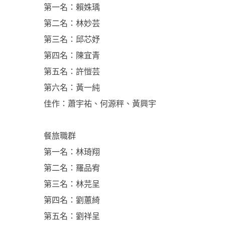
第一名：賴姝瑀
第二名：林妙芸
第三名：邱芯妤
第四名：陳宜青
第五名：許愷芸
第六名：黃一純
佳作：蕭宇祐、何源秤、黃興宇
餐旅職群
第一名：林琦翔
第二名：羅品宥
第三名：林芫呈
第四名：劉蕙綺
第五名：劉祥呈