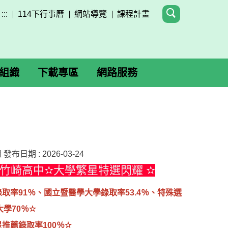
:::
114下行事曆
網站導覽
課程計畫
組織
下載專區
網路服務
組
發布日期 :
2026-03-24
竹崎高中✫大學繁星特選閃耀 ✫
取率91％、國立暨醫學大學錄取率53.4％、特殊選
學70％✫
推薦錄取率100％✫