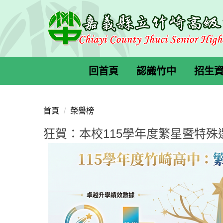
跳
到
主
要
內
容
回首頁
認識竹中
招生
區
首頁
榮譽榜
狂賀：本校115學年度繁星暨特殊