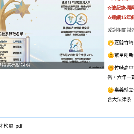
✫破紀錄-
✫連續15年
感謝相關媒
嘉縣竹崎
繁星創新
星特選亮點說明
竹崎高中
醫，六年一
嘉義縣立
台大法律系
單 .pdf