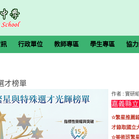
資訊
行政單位
教師專區
學生專區
協力
選才榜單
作者 :
實研
嘉義縣立
✫繁星推薦錄
才錄取國立大
✫美術班繁星