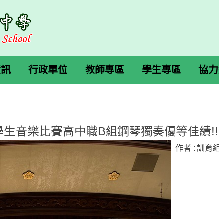
資訊
行政單位
教師專區
學生專區
協力
學生音樂比賽高中職B組鋼琴獨奏優等佳績!!
作者 :
訓育