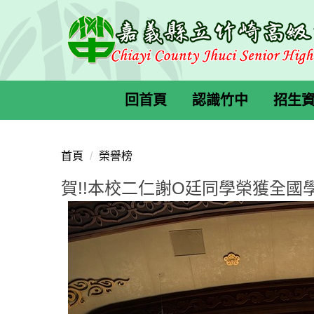
跳
到
主
要
內
容
回首頁
認識竹中
招生
區
首頁
榮譽榜
賀!!本校二仁謝O廷同學榮獲全國