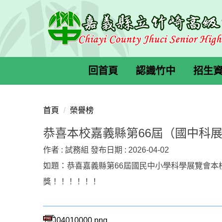
跳
到
主
要
內
容
回首頁
認識竹中
招生
區
首頁
榮譽榜
恭喜本校嘉義縣第66屆（國中科展
作者 :
試務組
發布日期 :
2026-04-02
如題：恭喜嘉義縣第66屆國民中小學科學展覽會本
獎！！！！！！
04010000.png