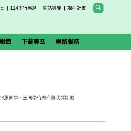
:::
114下行事曆
網站導覽
課程計畫
組織
下載專區
網路服務
！
03蕭同學、王同學待縣府獎狀擇期頒