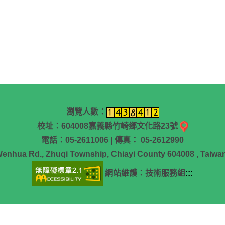
瀏覽人數：
校址：604008嘉義縣竹崎鄉文化路23號
電話：05-2611006 | 傳真： 05-2612990
Wenhua Rd., Zhuqi Township, Chiayi County 604008 , Taiwan
網站維護：技術服務組
:::