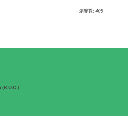
瀏覽數:
405
 (R.O.C.)