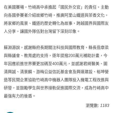
在美國賽場，竹崎高中承擔起「國民外交官」的責任，主動
向各國參賽者介紹故鄉竹崎，推廣阿里山鐵道與茶香文化，
將家鄉的風景、鐵道的歷史轉化為故事，跨越國界與國際友
人分享，讓國外隊伍對台灣留下深刻印象。
蘇淵源說，感謝縣府長期關注科技與國際教育，縣長翁章梁
與縣議會、教育處的支持，逐年提撥200萬元補助計畫，今
年因應前進世界賽更加碼至400萬元，並感謝君綺醫美、圖
清興誠、清景麟、游梅公益信託基金會及興達建設、裕坤營
造等民間企業協助竹崎高中機器人團隊投入機電工程改進與
研發，並鼓勵學生與世界接軌促進國際交流，成為竹崎高中
最強有力的後盾。
瀏覽數:
1183