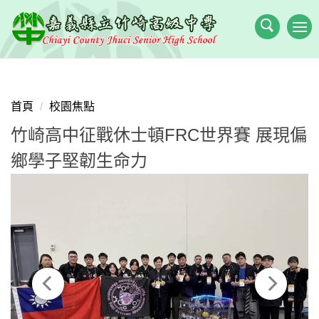
跳
到
主
要
內
容
首頁
校園焦點
區
竹崎高中征戰休士頓FRC世界賽 展現偏
鄉學子堅韌生命力