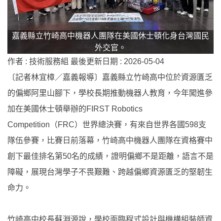
嘉義縣立竹崎高中機器人團隊在美國休士頓化身台灣國民
外交官。
作者 :
技術服務組
最後更新日期 :
2026-05-04
〔記者林宜樟／嘉義報導〕嘉義縣立竹崎高中位於資源匱乏
的偏鄉阿里山腳下，學校長期推動機器人教育，今年闖進參
加在美國休士頓舉辦的FIRST Robotics
Competition（FRC）世界總決賽，有來自世界各國598支
隊伍參賽，比賽日前落幕，竹崎高中機器人團隊在資格賽中
創下最佳排名第50名的成績，證明偏鄉不是距離，語言不是
障礙，展現台灣學子不畏艱難、跨越偏鄉資源匱乏的堅韌生
命力。
竹崎高中校長蘇淵源說，學校面臨程式設計與機構組裝師資