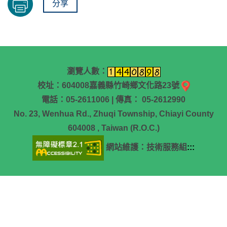
分享
瀏覽人數：
校址：604008嘉義縣竹崎鄉文化路23號
電話：05-2611006 | 傳真： 05-2612990
No. 23, Wenhua Rd., Zhuqi Township, Chiayi County
604008 , Taiwan (R.O.C.)
網站維護：技術服務組
:::