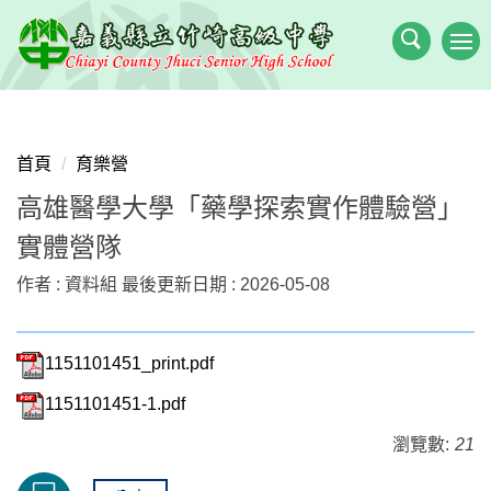
跳
到
主
要
內
容
首頁
育樂營
區
高雄醫學大學「藥學探索實作體驗營」
實體營隊
作者 :
資料組
最後更新日期 :
2026-05-08
1151101451_print.pdf
1151101451-1.pdf
瀏覽數:
21