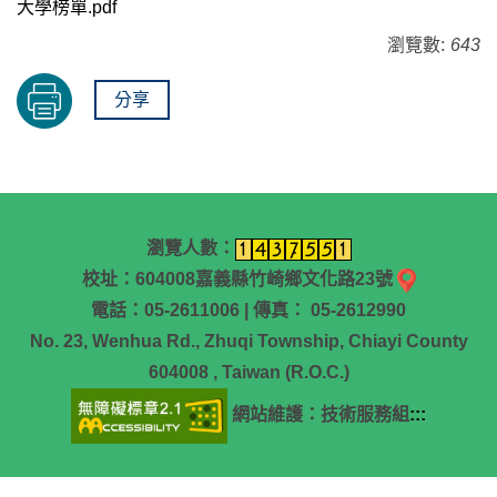
大學榜單.pdf
瀏覽數:
643
分享
瀏覽人數：
校址：604008嘉義縣竹崎鄉文化路23號
電話：05-2611006 | 傳真： 05-2612990
No. 23, Wenhua Rd., Zhuqi Township, Chiayi County
604008 , Taiwan (R.O.C.)
網站維護：技術服務組
:::