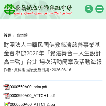
跳
到
主
要
內
容
首頁
育樂營
區
財團法人中華民國佛教慈濟慈善事業基
金會舉辦2026年「覺湛舞台－人生設計
高中營」台北 場次活動簡章及活動海報
作者 :
資料組
最後更新日期 :
2026-06-16
0000550A00_print.pdf
0000550A00_ATTCH1.pdf
0000550A00_ATTCH2.jpg