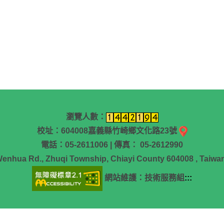
瀏覽人數：
校址：604008嘉義縣竹崎鄉文化路23號
電話：05-2611006 | 傳真： 05-2612990
Wenhua Rd., Zhuqi Township, Chiayi County 604008 , Taiwan
網站維護：技術服務組
:::