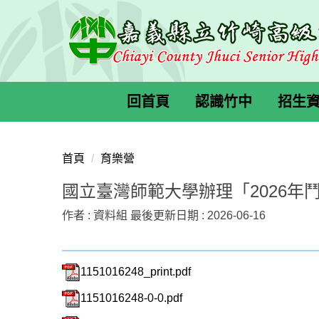
跳
到
主
要
內
容
回首頁
認識竹中
招生
區
首頁
育樂營
國立臺灣師範大學辦理「2026年
作者 :
資料組
最後更新日期 :
2026-06-16
1151016248_print.pdf
1151016248-0-0.pdf