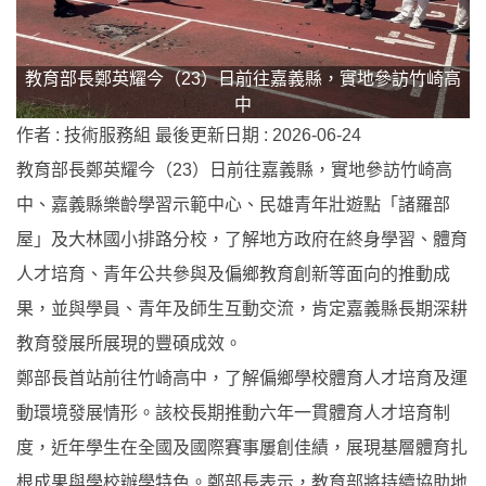
教育部長鄭英耀今（23）日前往嘉義縣，實地參訪竹崎高
中
作者 :
技術服務組
最後更新日期 :
2026-06-24
教育部長鄭英耀今（23）日前往嘉義縣，實地參訪竹崎高
中、嘉義縣樂齡學習示範中心、民雄青年壯遊點「諸羅部
屋」及大林國小排路分校，了解地方政府在終身學習、體育
人才培育、青年公共參與及偏鄉教育創新等面向的推動成
果，並與學員、青年及師生互動交流，肯定嘉義縣長期深耕
教育發展所展現的豐碩成效。
鄭部長首站前往竹崎高中，了解偏鄉學校體育人才培育及運
動環境發展情形。該校長期推動六年一貫體育人才培育制
度，近年學生在全國及國際賽事屢創佳績，展現基層體育扎
根成果與學校辦學特色。鄭部長表示，教育部將持續協助地