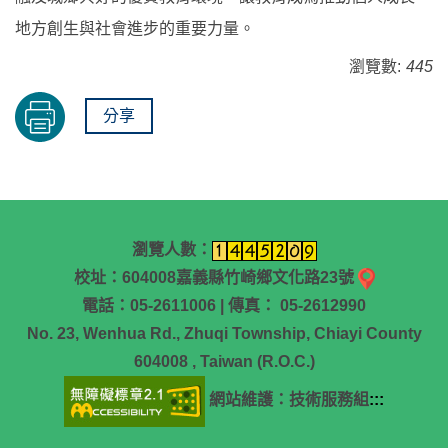
地方創生與社會進步的重要力量。
瀏覽數:
445
分享
瀏覽人數：
校址：604008嘉義縣竹崎鄉文化路23號
電話：05-2611006 | 傳真： 05-2612990
No. 23, Wenhua Rd., Zhuqi Township, Chiayi County
604008 , Taiwan (R.O.C.)
網站維護：技術服務組
:::