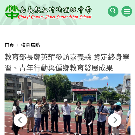
跳
到
主
要
內
容
首頁
校園焦點
區
教育部長鄭英耀參訪嘉義縣 肯定終身學
習、青年行動與偏鄉教育發展成果