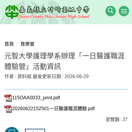
跳
到
主
要
內
容
首頁
育樂營
區
元智大學護理學系辦理「一日醫護職涯
體驗營」活動資訊
作者 :
資料組
最後更新日期 :
2026-06-29
115OAA0033_print.pdf
20260622152501一日醫護職涯體驗.pdf
瀏覽數:
37