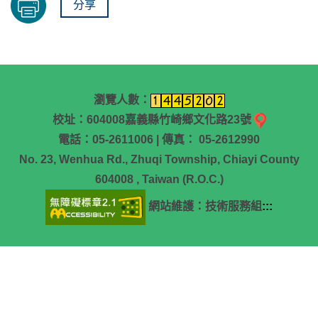
分享
瀏覽人數：
校址：604008嘉義縣竹崎鄉文化路23號
電話：05-2611006 | 傳真： 05-2612990
No. 23, Wenhua Rd., Zhuqi Township, Chiayi County
604008 , Taiwan (R.O.C.)
網站維護：技術服務組
:::