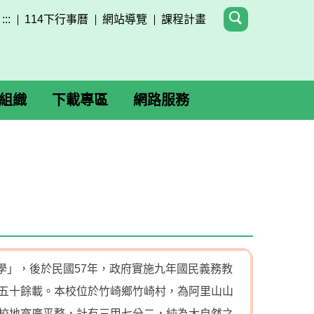
:::
114下行事曆
網站導覽
課程計畫
組織
下載專區
網路服務
中學」，後於民國57年，政府實施九年國民義務教
五十餘載。本校位於竹崎鄉竹崎村，為阿里山山
校地寬廣平整，計有三甲七分二，純為大自然之