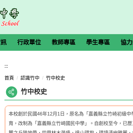
資訊
行政單位
教師專區
學生專區
協力
:::
首頁
認識竹中
竹中校史
竹中校史
本校創於民國46年12月1日，原名為「嘉義縣立竹崎初級
育，改制為「嘉義縣立竹崎國民中學」。自創校至今，已歷
麓之丘陵地帶，四周林木茂盛，遠山環抱，環境清幽雅麗，