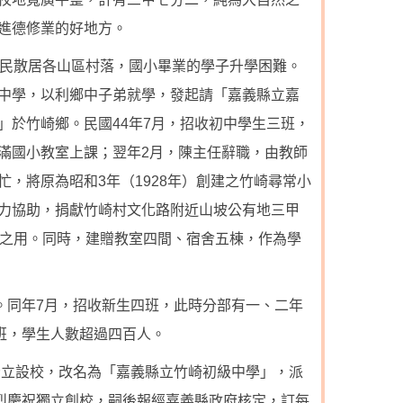
進德修業的好地方。
居民散居各山區村落，國小畢業的學子升學困難。
中學，以利鄉中子弟就學，發起請「嘉義縣立嘉
」於竹崎鄉。民國44年7月，招收初中學生三班，
滿國小教室上課；翌年2月，陳主任辭職，由教師
，將原為昭和3年（1928年）創建之竹崎尋常小
力協助，捐獻竹崎村文化路附近山坡公有地三甲
校之用。同時，建贈教室四間、宿舍五棟，作為學
。同年7月，招收新生四班，此時分部有一、二年
班，學生人數超過四百人。
獨立設校，改名為「嘉義縣立竹崎初級中學」，派
熱烈慶祝獨立創校，嗣後報經嘉義縣政府核定，訂每