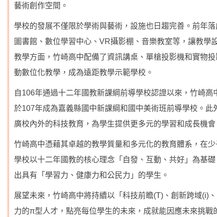
藝術創作空間。
學校的發展不僅限於學術與藝術，設施也日趨完善。前年落
圖書館、數位學習中心、VR攝影棚、音樂教室等，讓教學
教學方面，竹崎高中配備了資訊講桌、單槍投影機和實物投影
動數位化教學，成為遠距教學示範學校。
自106年通過十二年國教新課綱前導學校認證以來，竹崎
於107年成為嘉義縣國中新課綱和國中美術班前導學校。
廣校內外的科技教育，為學生提供更多元的學習和成長機會
竹崎高中憑藉其卓越的教學質量和多元化的教育體系，在少
學校以十二年國教的核心理念「自發、互動、共好」為基礎
出具有「學習力、健康力和公民力」的學生。
展望未來，竹崎高中將持續以「科技前瞻(T)、創新跨域(i)
力的π型人才，點亮每位學生的未來，成就能因應未來挑戰