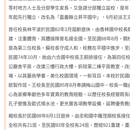
等村地方人士及分部學生家長，又急謀分部獨立設校，是年（
年起先行獨立，改名為「嘉義縣立昇平國中」，9月初派王
首任校長林平波於民國62年2月屆齡退休，由香林國中校
建，注重體育，其體操隊曾名揚全國。至民國68年8月，
是為第三任校長。蘇校長守成人和，校務在平穩中進步，至
民國74年10月，始由六合國中校長王銅排接任，為第四任
公廳舍平房，改建三樓行政大樓，拆除第二棟平房教室，改
場，以其藝術學養，美化校園環境，一新耳目。本校於民國
飲製作班。王校長至民國85年8月奉調梅山國中，校長一
心為家鄉奉獻他多年寶貴的教育經驗，以歷任校長經營既有
孔子塑像及歐式噴水池，更充實各項教學設備，延聘優秀教
楊校長於民國88年8月1日退休，由忠和國中羅茂順校長接
全校共有21班，至民國93年全校有24班，歷經921重建，