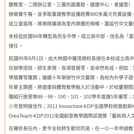
聽教室、二間辦公室、三層的圖書館、健康中心、會議室）
辦營養午餐，並爭取重建教學設備經費900多萬元充實設
成立直笛隊，將樂隊擴增為室內樂團的規模，籌設竹中文藝
本校從民國94年轉型為完全中學，成立高中部，改名為「
接任。
民國95年8月1日，由大林國中羅茂順校長接任本校成立高
在辦學成效、師生表現、各項發展等，皆卓然有成。例如：
學競賽等獲獎；連續十年舉辦竹中文藝獎，為校內外學子提
年華主題週，將健康與體育教學融入於活動中，於校慶期間
職組行進管樂98、99、100、101、102學年度連5年優等
少年發明展佳作；2011 Innoschool-KDP全國學校經
GreaTeach-KDP2012全國創意教學國際認證獎「藝術與
在羅校長任內，更令全校師生歡欣的是，在一Ｏ一年申請教