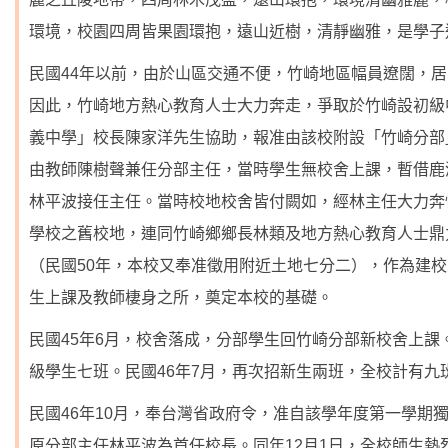
環境，校園四周皆果園環抱，遠山近樹，清靜幽雅，是學子
民國44年以前，由於山區交通不便，竹崎地區幅員遼闊，
因此，竹崎地方熱心教育人士大力奔走，爭取於竹崎設初級
義中學」校長陳家洋先生協助，報准由該校附設「竹崎分部
由教師陳樹聲兼任分部主任，當時學生無校舍上課，暫借鹿
林平波接任主任。當時校地校舍皆付闕如，經林主任大力奔忙
學校之舊校地，連同竹崎鄉鄉長林類及地方熱心教育人士鼎
（民國50年，本校又奉准徵用附近土地七分二），作為建
生上課及教師棲身之所，奠定本校的基礎。
民國45年6月，校舍落成，分部學生回竹崎分部新校舍上課
級學生七班。民國46年7月，再次招新生兩班，全校計有九
民國46年10月，奉台灣省政府令，准自該學年度第一學期
原分部主任林平波為首任校長。同年12月1日，全校師生