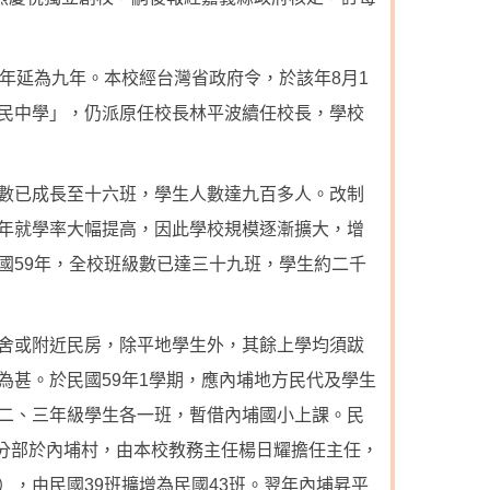
年延為九年。本校經台灣省政府令，於該年8月1
民中學」，仍派原任校長林平波續任校長，學校
數已成長至十六班，學生人數達九百多人。改制
年就學率大幅提高，因此學校規模逐漸擴大，增
國59年，全校班級數已達三十九班，學生約二千
舍或附近民房，除平地學生外，其餘上學均須跋
為甚。於民國59年1學期，應內埔地方民代及學生
二、三年級學生各一班，暫借內埔國小上課。民
平分部於內埔村，由本校教務主任楊日耀擔任主任，
，由民國39班擴增為民國43班。翌年內埔昇平