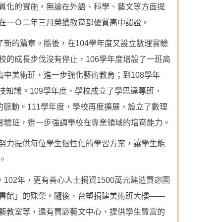
質化的實施，無論在外語、科學、藝文等方面提
在一Ｏ二年三月榮獲教育部優質高中認證。
了新的篇章。隨後，在104學年度又設立數理實驗
校的成長步伐沒有停止，106學年度增設了一班高
高中美術班，進一步強化藝術教育；到108學年
技知識。109學年度，學校成立了學思達專班，
的脈動。111學年度，學校再度擴展，設立了數理
科實驗班，進一步強調學校在專業領域的培育能力。
努力提供每位學生個性化的學習方案，讓學生能
。
102年，更有善心人士捐資1500萬元建造賈宓圖
書館」的殊榮。隨後，台塑捐建美術班大樓——
藝教室等，還有賈宓藝文中心，提供學生豐富的