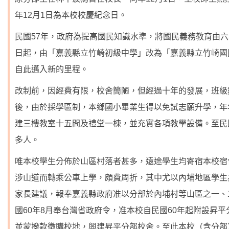
年12月1日為本校校慶紀念日。
民國57年，政府為提高國民知識水準，將國民義務教育由六
日起，由「嘉義縣立竹崎初級中學」改為「嘉義縣立竹崎國
自此邁入新的里程。
改制前，因經費有限，校舍簡陋，但經過十年的發展，班級
後，由於採學區制，本鄉國小畢業生得以免試志願升學，年
建三樓教室十五間及禮堂一棟，並充實各項教學設備。至民
多人。
唯本校學生分佈於山區村落者甚多，遠途學生均寄宿本校宿
涉山道而轉乘公車上學，頗費周折，其中尤以內埔地區學生
家長建議，報奉嘉義縣政府准以分部於內埔村等山區之一、
國60年8月奉台灣省政府令，准本校自民國60年起附設昇
並蒙撥款徵購校地，興建昇平分部校舍。至此本校（含分部）