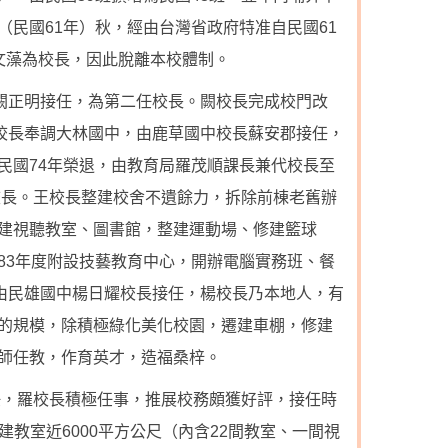
民國61年）秋，經由台灣省政府特准自民國61
文藻為校長，因此脫離本校體制。
長闕正明接任，為第二任校長。闕校長完成校門改
闕校長奉調大林國中，由鹿草國中校長蘇安郡接任，
民國74年榮退，由教育局羅茂順課長兼代校長至
校長。王校長整建校舍不遺餘力，拆除前棟老舊辦
建視聽教室、圖書館，整建運動場、修建籃球
83年度附設技藝教育中心，開辦電腦實務班、餐
職由民雄國中楊日耀校長接任，楊校長乃本地人，有
的規模，除積極綠化美化校園，遷建車棚，修建
師任教，作育英才，造福桑梓。
任，羅校長積極任事，推展校務頗獲好評，接任時
重建教室近6000平方公尺（內含22間教室、一間視