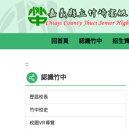
跳
到
主
要
內
容
回首頁
認識竹中
招生
區
:::
認識竹中
歷屆校長
竹中校史
校園VR導覽