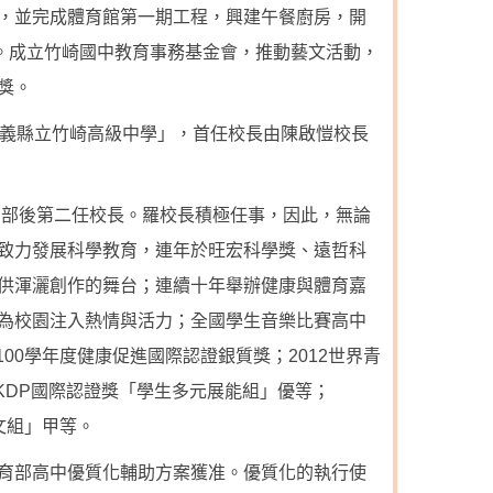
，並完成體育館第一期工程，興建午餐廚房，開
備。成立竹崎國中教育事務基金會，推動藝文活動，
獎。
嘉義縣立竹崎高級中學」，首任校長由陳啟愷校長
中部後第二任校長。羅校長積極任事，因此，無論
致力發展科學教育，連年於旺宏科學獎、遠哲科
供渾灑創作的舞台；連續十年舉辦健康與體育嘉
為校園注入熱情與活力；全國學生音樂比賽高中
；100學年度健康促進國際認證銀質獎；2012世界青
營創新KDP國際認證獎「學生多元展能組」優等；
人文組」甲等。
育部高中優質化輔助方案獲准。優質化的執行使