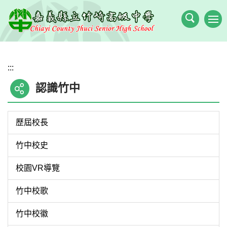
跳
到
主
要
內
:::
容
區
認識竹中
歷屆校長
竹中校史
校園VR導覽
竹中校歌
竹中校徽