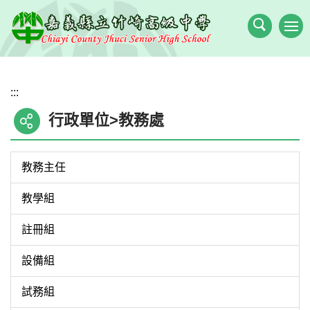
跳
到
主
要
內
:::
容
區
行政單位>教務處
教務主任
教學組
註冊組
設備組
試務組