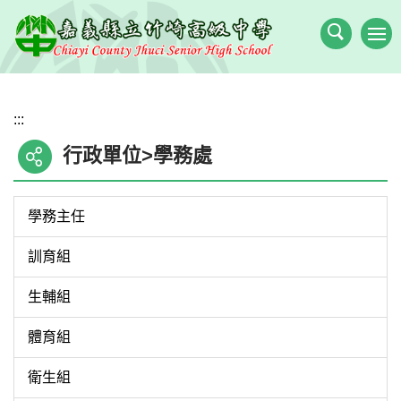
跳
到
主
要
內
:::
容
區
行政單位>學務處
學務主任
訓育組
生輔組
體育組
衛生組