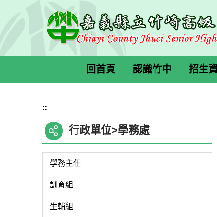
跳
到
主
要
內
容
回首頁
認識竹中
招生
區
:::
行政單位>學務處
學務主任
訓育組
生輔組