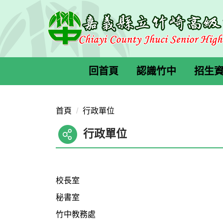
跳
到
主
要
內
容
回首頁
認識竹中
招生
區
首頁
行政單位
行政單位
校長室
秘書室
竹中教務處