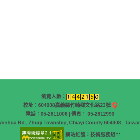
瀏覽人數：
校址：604008嘉義縣竹崎鄉文化路23號
電話：05-2611006 | 傳真： 05-2612990
Wenhua Rd., Zhuqi Township, Chiayi County 604008 , Taiwan
網站維護：技術服務組
:::