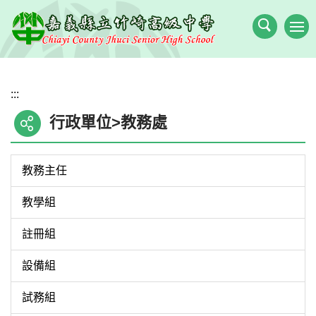
跳
到
主
要
內
:::
容
區
行政單位>教務處
教務主任
教學組
註冊組
設備組
試務組