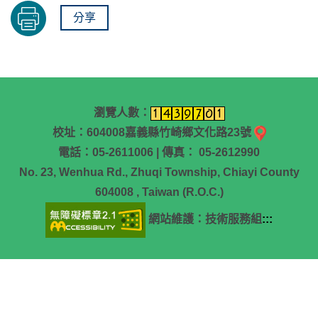
分享
瀏覽人數：
校址：604008嘉義縣竹崎鄉文化路23號
電話：05-2611006 | 傳真： 05-2612990
No. 23, Wenhua Rd., Zhuqi Township, Chiayi County
604008 , Taiwan (R.O.C.)
網站維護：技術服務組
:::