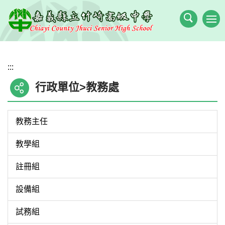
跳
到
主
要
內
:::
容
區
行政單位>教務處
教務主任
教學組
註冊組
設備組
試務組