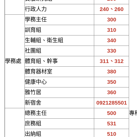
行政人力
240、260
學務主任
300
訓育組
310
生輔組、衛生組
340
社團組
330
學務處
體育組、幹事
311、312
體育器材室
380
健康中心
350
雅竹居
360
新宿舍
0921285501
總務主任
500
專
庶務組
531
出納組
510