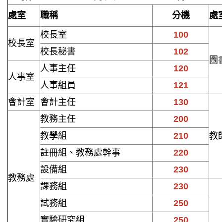
處室
職稱
分機
處
校長室
100
校長室
校長秘書
102
圖
人事主任
120
人事室
人事組員
121
會計室
會計主任
130
教務主任
200
教學組
210
教
註冊組、教務處幹事
220
設備組
230
教務處
課務組
230
試務組
250
實驗研究組
250