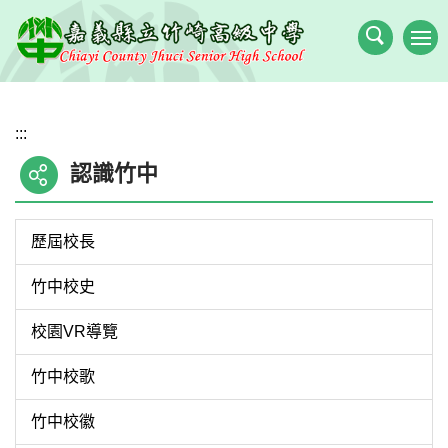
跳
到
主
要
內
:::
容
區
認識竹中
歷屆校長
竹中校史
校園VR導覽
竹中校歌
竹中校徽