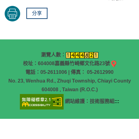
分享
瀏覽人數：
校址：604008嘉義縣竹崎鄉文化路23號
電話：05-2611006 | 傳真： 05-2612990
No. 23, Wenhua Rd., Zhuqi Township, Chiayi County
604008 , Taiwan (R.O.C.)
網站維護：技術服務組
:::