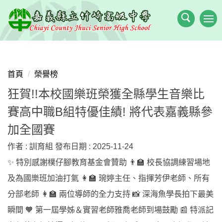
跳
到
主
要
內
容
首頁
榮譽榜
區
狂賀!!本校國樂班榮獲全縣學生音樂比
賽高中職B組特優佳績! 將代表嘉義縣參
加全國賽
作者 :
訓育組
發布日期 :
2025-11-24
✨ 特別感謝樸仔腳教育基金會贊助 👨‍🏫 校長協調練習場地
及為國樂班加油打氣 👩‍🏫 琬婷主任、指揮芳伊老師、所有
分部老師 👩‍🏫 兩位導師的全力支持 📸 深海魚學長拍下最美
瞬間 🧡 第一屆學姊＆實習老師雅喬老師到場鼓勵 📰 特派記