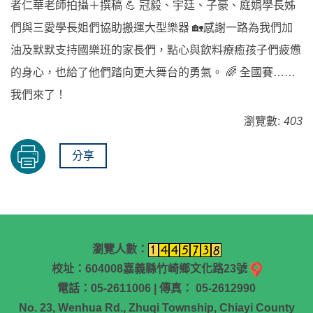
者仁華老師拍攝＋撰稿 💪 冠毅、宇廷、子豪、庭娟學長姊
們與三愛學長姐們協助搬運大型樂器 🏡感謝一路為我們加
油及默默支持國樂班的家長們，點心與飲料療癒孩子們疲憊
的身心，也給了他們踏向更大舞台的勇氣。 🌈 全國賽……
我們來了！
瀏覽數:
403
分享
瀏覽人數：
校址：604008嘉義縣竹崎鄉文化路23號
電話：05-2611006 | 傳真： 05-2612990
No. 23, Wenhua Rd., Zhuqi Township, Chiayi County