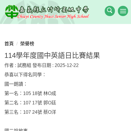
跳
到
主
要
內
容
首頁
榮譽榜
區
114學年度國中英語日比賽結果
作者 :
試務組
發布日期 :
2025-12-22
恭喜以下得名同學：
國一朗讀：
第一名：105 18號 林O成
第二名：107 17號 郭O廷
第三名：107 24號 蔡O洋
國二說故事