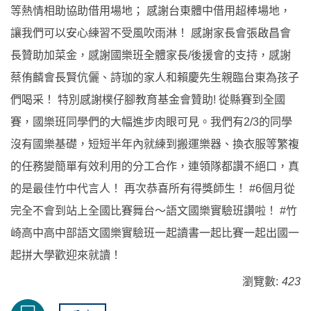
等熱情相助協助借用場地； 感謝台東體中借用超棒場地，
讓我們可以安心練習不受風吹雨淋！ 感謝家長會張啟昌會
長贊助加菜金，感謝國樂班全體家長/後援會的支持，感謝
蔡侑麟會長賢伉儷、詩珈的家人和賴慶先生親臨台東為孩子
們喝采！ 特別感謝樸仔腳教育基金會贊助! 從縣賽到全國
賽，國樂班同學們的大幅進步肉眼可見。我們有2/3的同學
沒有國樂基礎，短短半年內就練到搬運樂器、換衣服等繁複
的任務變簡單有效利用的分工合作，連領隊都讚不絕口，真
的是最佳竹中代言人！ 再次恭喜所有得獎師生！ #6個月從
完全不會到站上全國比賽舞台～語文國樂實驗班讚啦！ #竹
崎高中高中部語文國樂實驗班一起讀書一起比賽一起出國一
起拼大學歡迎來就讀！
瀏覽數:
423