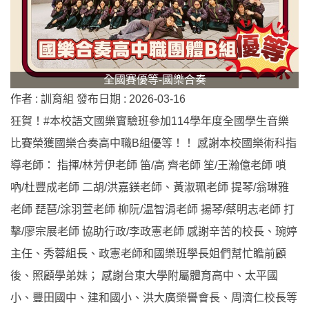
全國賽優等-國樂合奏
作者 :
訓育組
發布日期 :
2026-03-16
狂賀！#本校語文國樂實驗班參加114學年度全國學生音樂
比賽榮獲國樂合奏高中職B組優等！！ 感謝本校國樂術科指
導老師： 指揮/林芳伊老師 笛/高 齊老師 笙/王瀚億老師 嗩
吶/杜豐成老師 二胡/洪嘉鎂老師、黃淑珮老師 提琴/翁琳雅
老師 琵琶/涂羽萱老師 柳阮/温智涓老師 揚琴/蔡明志老師 打
擊/廖宗展老師 協助行政/李政憲老師 感謝辛苦的校長、琬婷
主任、秀蓉組長、政憲老師和國樂班學長姐們幫忙瞻前顧
後、照顧學弟妹； 感謝台東大學附屬體育高中、太平國
小、豐田國中、建和國小、洪大廣榮譽會長、周濟仁校長等