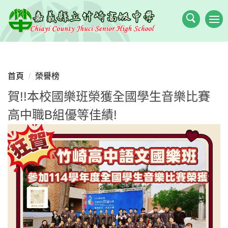
跳
到
主
要
內
容
首頁
榮譽榜
區
賀!!本校國樂班榮獲全國學生音樂比賽
高中職B組優等佳績!